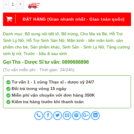
ĐẶT HÀNG (Giao nhanh nhất - Giao toàn quốc)
Danh mục:
Bổ sung nội tiết tố
,
Bổ trứng
,
Cho Mẹ và Bé
,
Hỗ Trợ
Sinh Lý Nữ
,
Hỗ Trợ Sinh Sản Nữ
,
Mãn kinh - tiền mãn kinh
,
sản
phẩm cho bé
,
Sản phẩm khác
,
Sinh Sản - Sinh Lý Nữ
,
Tăng cường
sinh lý nữ
,
Trước - bầu & sau sinh
Gọi Ths - Dược Sĩ tư vấn: 0899688898
(Tư vấn miễn phí - Thời gian: 24/24h)
Tư vấn 1 - 1 cùng Thạc sĩ - dược sỹ 24/7
Đổi trả trong vòng 15 ngày
Miễn phí vận chuyển với đơn hàng 350K
Kiểm tra hàng trước khi thanh toán