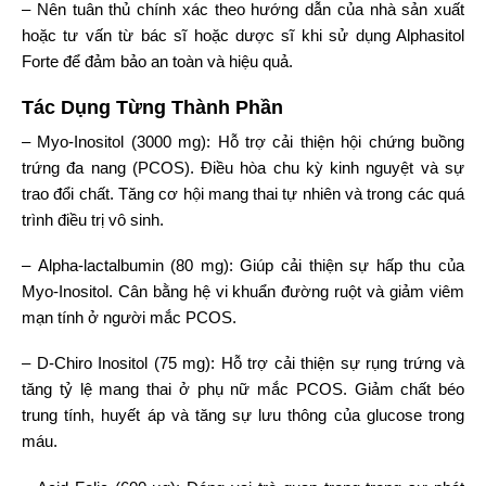
– Nên tuân thủ chính xác theo hướng dẫn của nhà sản xuất
hoặc tư vấn từ bác sĩ hoặc dược sĩ khi sử dụng Alphasitol
Forte để đảm bảo an toàn và hiệu quả.
Tác Dụng Từng Thành Phần
– Myo-Inositol (3000 mg): Hỗ trợ cải thiện hội chứng buồng
trứng đa nang (PCOS). Điều hòa chu kỳ kinh nguyệt và sự
trao đổi chất. Tăng cơ hội mang thai tự nhiên và trong các quá
trình điều trị vô sinh.
– Alpha-lactalbumin (80 mg): Giúp cải thiện sự hấp thu của
Myo-Inositol. Cân bằng hệ vi khuẩn đường ruột và giảm viêm
mạn tính ở người mắc PCOS.
– D-Chiro Inositol (75 mg): Hỗ trợ cải thiện sự rụng trứng và
tăng tỷ lệ mang thai ở phụ nữ mắc PCOS. Giảm chất béo
trung tính, huyết áp và tăng sự lưu thông của glucose trong
máu.