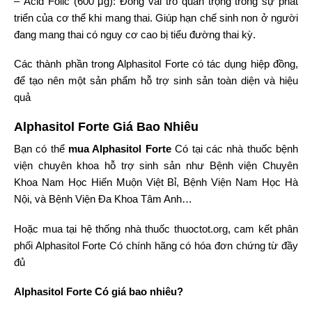
– Acid Folic (600 μg): Đóng vai trò quan trọng trong sự phát
triển của cơ thể khi mang thai. Giúp hạn chế sinh non ở người
đang mang thai có nguy cơ cao bị tiểu đường thai kỳ.
Các thành phần trong Alphasitol Forte có tác dụng hiệp đồng,
để tạo nên một sản phẩm hỗ trợ sinh sản toàn diện và hiệu
quả
Alphasitol Forte Giá Bao Nhiêu
Bạn có thể
mua Alphasitol Forte
Có tại các nhà thuốc bệnh
viện chuyên khoa hỗ trợ sinh sản như Bệnh viện Chuyên
Khoa Nam Học Hiến Muộn Việt Bỉ, Bệnh Viện Nam Học Hà
Nội, và Bệnh Viện Đa Khoa Tâm Anh…
Hoặc mua tại hệ thống nhà thuốc
thuoctot.org
, cam kết phân
phối Alphasitol Forte Có chính hãng có hóa đơn chứng từ đầy
đủ
Alphasitol Forte Có giá bao nhiêu?