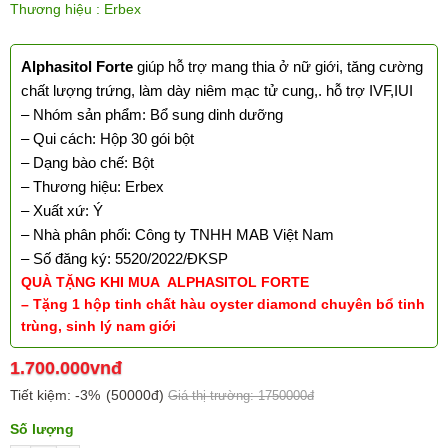
Thương hiệu : Erbex
Alphasitol Forte
giúp hỗ trợ mang thia ở nữ giới, tăng cường
chất lượng trứng, làm dày niêm mạc tử cung,. hỗ trợ IVF,IUI
– Nhóm sản phẩm: Bổ sung dinh dưỡng
– Qui cách: Hộp 30 gói bột
– Dạng bào chế: Bột
– Thương hiệu: Erbex
– Xuất xứ: Ý
– Nhà phân phối: Công ty TNHH MAB Việt Nam
– Số đăng ký: 5520/2022/ĐKSP
QUÀ TẶNG KHI MUA ALPHASITOL FORTE
– Tặng 1 hộp tinh chất hàu oyster diamond chuyên bổ tinh
trùng, sinh lý nam giới
1.700.000vnđ
Tiết kiệm:
-3%
(50000đ)
Giá thị trường: 1750000đ
Số lượng