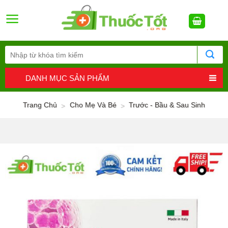
Skip
to
content
DANH MỤC SẢN PHẨM
Trang Chủ
Cho Mẹ Và Bé
Trước - Bầu & Sau Sinh
>
>