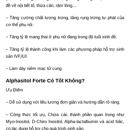
đề về nội tiết tố, thừa cân, rậm lông…
– Tăng cường chất lượng trứng, tăng rụng trứng tự phát của
cơ thể phụ nữ.
– Tăng tỷ lệ mang thai ở phụ nữ đang trong độ tuổi sinh đẻ.
– Tăng tỷ lệ thành công khi làm các phương pháp hỗ trợ sinh
sản IVF,IUI
– Làm dày niêm mạc tử cung
Alphasitol Forte Có Tốt Không?
Ưu Điểm
– Dễ sử dụng với liều lượng đơn giản và hướng dẫn rõ ràng.
– Công thức tối ưu, Chứa các thành phần quan trọng như
Myo-Inositol, D-Chiro Inositol, Alpha-lactalbumin và acid folic,
có tác dụng hỗ trợ cho quá trình sinh sản.