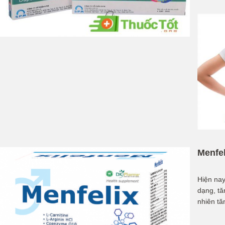
Menfe
Hiện nay
dạng, tă
nhiên tă