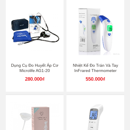
Dụng Cụ Đo Huyết Áp Cơ
Nhiệt Kế Đo Trán Và Tay
Microlife AG1-20
InFrared Thermometer
280.000
₫
550.000
₫