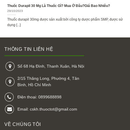
Thuốc Durapil 30 Mg Là Thuốc Gì? Mua Ở Đâu?Giá Bao Nhiêu?
29/10/2023
Thuốc durapil 30mg được sản xuất bởi công ty dược phẩm SMP, được sử
dụng [...]
THÔNG TIN LIÊN HỆ
Số 68 Hạ Đình, Thanh Xuân, Hà Nội
2/15 Thăng Long, Phường 4, Tân
Bình, Hồ Chí Minh
Điện thoại: 0899688898
Email: cskh.thuoctot@gmail.com
VỀ CHÚNG TÔI