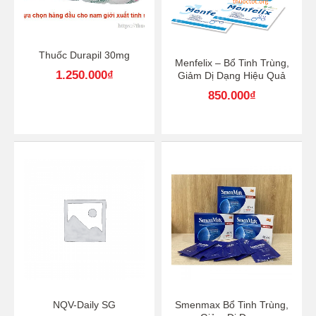
Thuốc Durapil 30mg
Menfelix – Bổ Tinh Trùng,
1.250.000
₫
Giảm Dị Dạng Hiệu Quả
850.000
₫
NQV-Daily SG
Smenmax Bổ Tinh Trùng,