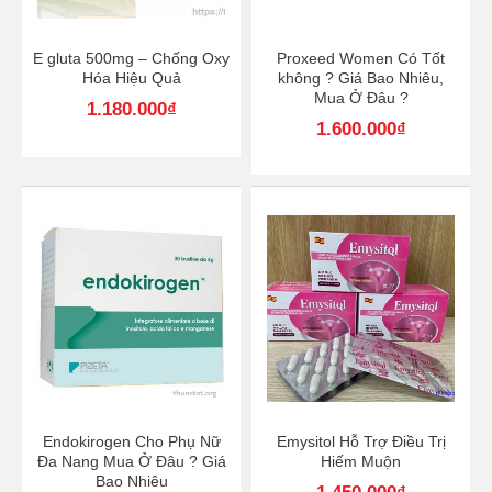
E gluta 500mg – Chống Oxy
Proxeed Women Có Tốt
Hóa Hiệu Quả
không ? Giá Bao Nhiêu,
Mua Ở Đâu ?
1.180.000
₫
1.600.000
₫
Endokirogen Cho Phụ Nữ
Emysitol Hỗ Trợ Điều Trị
Đa Nang Mua Ở Đâu ? Giá
Hiếm Muộn
Bao Nhiêu