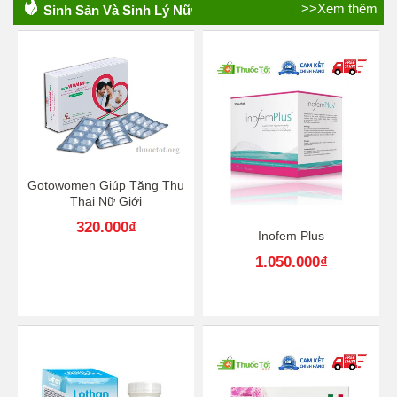
>>Xem thêm
Sinh Sản Và Sinh Lý Nữ
Gotowomen Giúp Tăng Thụ
Thai Nữ Giới
320.000
₫
Inofem Plus
1.050.000
₫