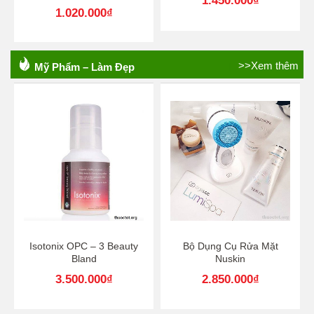
1.450.000
₫
1.020.000
₫
>>Xem thêm
Mỹ Phẩm – Làm Đẹp
Isotonix OPC – 3 Beauty
Bộ Dụng Cụ Rửa Mặt
Bland
Nuskin
3.500.000
₫
2.850.000
₫