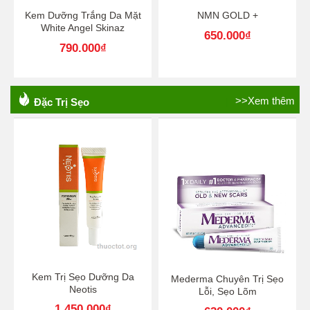
Kem Dưỡng Trắng Da Mặt
NMN GOLD +
White Angel Skinaz
650.000
₫
790.000
₫
>>Xem thêm
Đặc Trị Sẹo
Kem Trị Sẹo Dưỡng Da
Mederma Chuyên Trị Sẹo
Neotis
Lỗi, Sẹo Lõm
1.450.000
₫