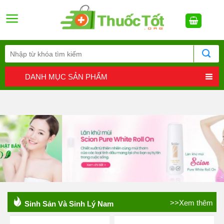
Skip
to
content
DANH MỤC SẢN PHẨM
>>Xem thêm
Sinh Sản Và Sinh Lý Nam