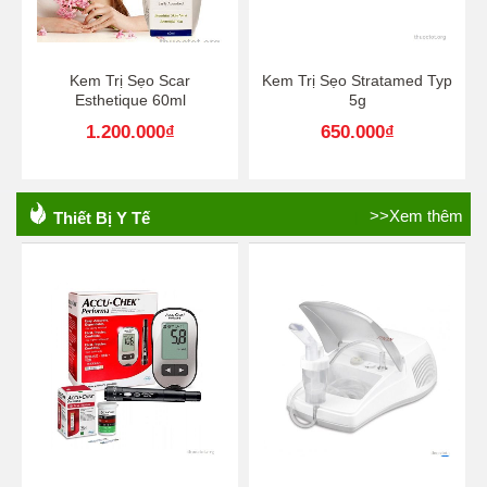
Kem Trị Sẹo Scar
Kem Trị Sẹo Stratamed Typ
Esthetique 60ml
5g
1.200.000
₫
650.000
₫
>>Xem thêm
Thiết Bị Y Tế