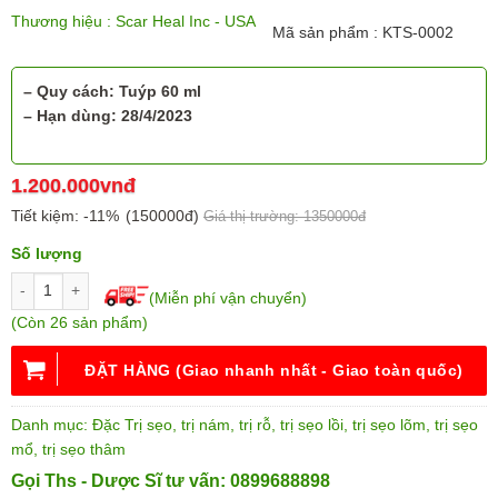
Thương hiệu : Scar Heal Inc - USA
Mã sản phẩm : KTS-0002
– Quy cách: Tuýp
60 ml
– Hạn dùng: 28/4/2023
1.200.000vnđ
Tiết kiệm:
-11%
(150000đ)
Giá thị trường: 1350000đ
Số lượng
(Miễn phí vận chuyển)
(Còn 26 sản phẩm)
ĐẶT HÀNG (Giao nhanh nhất - Giao toàn quốc)
Danh mục:
Đặc Trị sẹo
,
trị nám, trị rỗ
,
trị sẹo lồi
,
trị sẹo lõm
,
trị sẹo
mổ
,
trị sẹo thâm
Gọi Ths - Dược Sĩ tư vấn: 0899688898