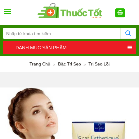
Skip
to
content
DANH MỤC SẢN PHẨM
Trang Chủ
Đặc Trị Sẹo
Trị Sẹo Lồi
>
>