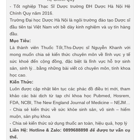
- Tốt nghiệp Thạc Sĩ Dược trường ĐH Dược Hà Nội Hệ
Chính Quy năm 2016.
Trường Đại học Dược Hà Nội là ngôi trường đào tạo Dược sĩ
đầu tiên tại Việt Nam với bề dày kinh nghiệm và uy tín hàng
đầu.
Mục Tiêu:
Là thành viên Thuốc Tốt,Ths-Dược sĩ Nguyễn Khanh với
mong muốn chia sẻ kiến thức chuyên môn về lĩnh vực y tế
sức khoẻ đến cộng đồng, đặc biệt là lĩnh vực hỗ trợ sinh
sản, sinh lý…bằng những bài viết có chuyên môn, tính khoa
học cao.
Kiến Thức:
Luôn được cập nhật liên tục các phác đồ điều trị mới, tham
khảo các bài dịch từ tạp chí khoa học Pubmed, Hosrem,
FDA, NCBI, The New England Journal of Medicine – NEJM…
- Chia sẻ kiến thức về sức khỏe sinh sản, vô sinh – hiếm
muộn, sản phụ khoa
- Chia sẻ kiến thức sử dụng thuốc an toàn, hiệu quả, hợp lý
Liên Hệ: Hotline & Zalo: 0899688898 để được tư vấn cụ
thể.