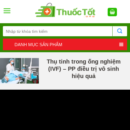
Skip
to
content
DANH MỤC SẢN PHẨM
Thụ tinh trong ống nghiệm
(IVF) – PP điều trị vô sinh
hiệu quả