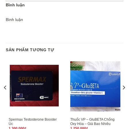
Bình luận
Bình luận
SẢN PHẨM TƯƠNG TỰ
Spermax Testosterone Booster
Thuốc VP – GluBETA Chống
Úc
Oxy Hóa – Giá Bao Nhiêu
1.300.000
₫
1.250.000
₫