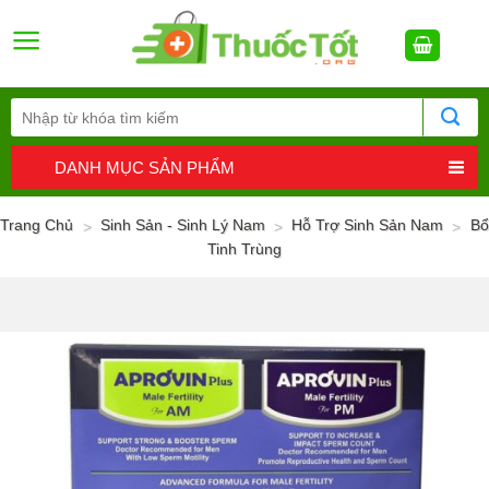
Skip
to
content
DANH MỤC SẢN PHẨM
Trang Chủ
Sinh Sản - Sinh Lý Nam
Hỗ Trợ Sinh Sản Nam
Bổ
>
>
>
Tinh Trùng