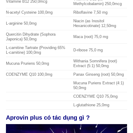
Vitamine B12 250,0mcg
Methylcobalamin) 250,0mcg
N-acetyl Cysteine 100,0mg
Riboflavine 7,50 mg
Niacin (as Inositol
L-arginine 50,0mg
Hexanicotinate) 12,50mg
Quercitin Dihydrate (Sophora
Maca (root) 75,0 mg
Japonica) 50,0mg
L-carnitine Tartrate (Providing 65%
D-ribose 75,0 mg
L-carnitine) 100,0mg
Withania Somnifera (root)
Mucuna Pruriens 50,0mg
Extract (5:1) 50,0mg
COENZYME Q10 100,0mg
Panax Ginseng (root) 50,0mg
Mucuna Puriens Extract (4:1)
50,0mg
COENZYME Q10 75,0mg
L-glutathione 25,0mg
Aprovin plus có tác dụng gì ?