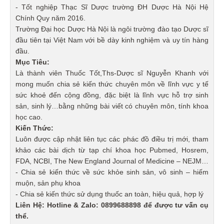
- Tốt nghiệp Thạc Sĩ Dược trường ĐH Dược Hà Nội Hệ
Chính Quy năm 2016.
Trường Đại học Dược Hà Nội là ngôi trường đào tạo Dược sĩ
đầu tiên tại Việt Nam với bề dày kinh nghiệm và uy tín hàng
đầu.
Mục Tiêu:
Là thành viên Thuốc Tốt,Ths-Dược sĩ Nguyễn Khanh với
mong muốn chia sẻ kiến thức chuyên môn về lĩnh vực y tế
sức khoẻ đến cộng đồng, đặc biệt là lĩnh vực hỗ trợ sinh
sản, sinh lý…bằng những bài viết có chuyên môn, tính khoa
học cao.
Kiến Thức:
Luôn được cập nhật liên tục các phác đồ điều trị mới, tham
khảo các bài dịch từ tạp chí khoa học Pubmed, Hosrem,
FDA, NCBI, The New England Journal of Medicine – NEJM…
- Chia sẻ kiến thức về sức khỏe sinh sản, vô sinh – hiếm
muộn, sản phụ khoa
- Chia sẻ kiến thức sử dụng thuốc an toàn, hiệu quả, hợp lý
Liên Hệ: Hotline & Zalo: 0899688898 để được tư vấn cụ
thể.