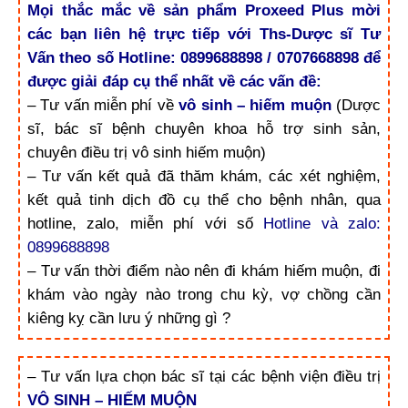
Mọi thắc mắc về sản phẩm Proxeed Plus mời
các bạn liên hệ trực tiếp với Ths-Dược sĩ Tư
Vấn theo số Hotline: 0899688898 / 0707668898 để
được giải đáp cụ thể nhất về các vấn đề:
– Tư vấn miễn phí về
vô sinh – hiếm muộn
(Dược
sĩ, bác sĩ bệnh chuyên khoa hỗ trợ sinh sản,
chuyên điều trị vô sinh hiếm muộn)
– Tư vấn kết quả đã thăm khám, các xét nghiệm,
kết quả tinh dịch đồ cụ thể cho bệnh nhân, qua
hotline, zalo, miễn phí với số
Hotline và zalo:
0899688898
– Tư vấn thời điểm nào nên đi khám hiếm muộn, đi
khám vào ngày nào trong chu kỳ, vợ chồng cần
kiêng kỵ cần lưu ý những gì ?
– Tư vấn lựa chọn bác sĩ tại các bệnh viện điều trị
VÔ SINH – HIẾM MUỘN