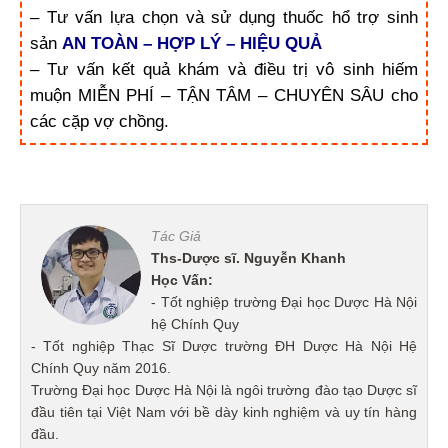
– Tư vấn lựa chọn và sử dụng thuốc hổ trợ sinh
sản
A
N TOÀN – HỢP LÝ – HIỆU QUẢ
– Tư vấn kết quả khám và điều trị vô sinh hiếm
muộn MIỄN PHÍ – TẬN TÂM – CHUYÊN SÂU cho
các cặp vợ chồng.
Tác Giả
Ths-Dược sĩ. Nguyễn Khanh
Học Vấn:
- Tốt nghiệp trường Đại học Dược Hà Nội
hệ Chính Quy
- Tốt nghiệp Thạc Sĩ Dược trường ĐH Dược Hà Nội Hệ
Chính Quy năm 2016.
Trường Đại học Dược Hà Nội là ngôi trường đào tạo Dược sĩ
đầu tiên tại Việt Nam với bề dày kinh nghiệm và uy tín hàng
đầu.