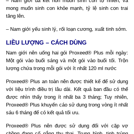
– Nam giới đã kết hôn muốn sinh con tự nhiên, và
mong muốn sinh con khỏe mạnh, tỷ lệ sinh con trai
tăng lên.
– Nam giới yếu sinh lý, rối loạn cương, xuất tinh sớm.
LIỀU LƯỢNG – CÁCH DÙNG
Nam giới nên uống hai gói Proxeed® Plus mỗi ngày:
Một gói vào buổi sáng và một gói vào buổi tối. Trộn
lượng chứa trong mỗi gói với ít nhất 120 ml nước
Proxeed® Plus an toàn nên được thiết kế để sử dụng
với liệu trình điều trị lâu dài. Kết quả ban đầu có thể
được nhìn thấy trong ít nhất ba 3 tháng; Tuy nhiên,
Proxeed® Plus khuyến cáo sử dụng trong vòng ít nhất
sáu 6 tháng để có kết quả tối ưu.
Proxeed® Plus nên được sử dụng đối với cặp vợ
chồng đang cố gắng thụ thai. Trung bình, tinh trùng