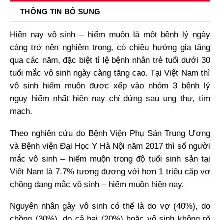
THÔNG TIN BỔ SUNG
Hiện nay vô sinh – hiếm muộn là một bệnh lý ngày
càng trở nên nghiêm trọng, có chiều hướng gia tăng
qua các năm, đặc biệt tỉ lệ bệnh nhân trẻ tuổi dưới 30
tuổi mắc vô sinh ngày càng tăng cao. Tại Việt Nam thì
vô sinh hiếm muộn được xếp vào nhóm 3 bệnh lý
nguy hiểm nhất hiện nay chỉ đứng sau ung thư, tim
mạch.
Theo nghiên cứu do Bệnh Viện Phụ Sản Trung Ương
và Bệnh viện Đại Học Y Hà Nội năm 2017 thì số người
mắc vô sinh – hiếm muộn trong độ tuổi sinh sản tại
Việt Nam là 7.7% tương đương với hơn 1 triệu cặp vợ
chồng đang mắc vô sinh – hiếm muộn hiện nay.
Nguyên nhân gây vô sinh có thể là do vợ (40%), do
chồng (30%), do cả hai (20%) hoặc vô sinh không rõ