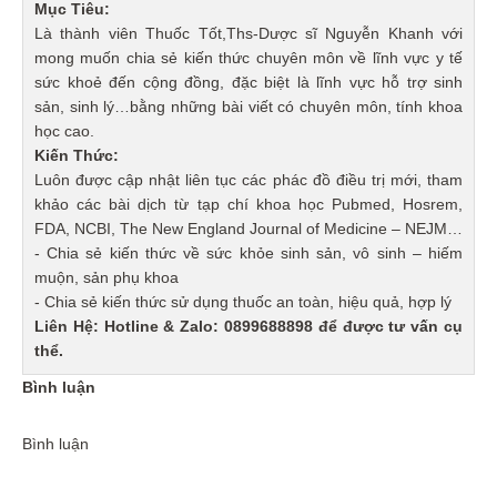
Mục Tiêu:
Là thành viên Thuốc Tốt,Ths-Dược sĩ Nguyễn Khanh với
mong muốn chia sẻ kiến thức chuyên môn về lĩnh vực y tế
sức khoẻ đến cộng đồng, đặc biệt là lĩnh vực hỗ trợ sinh
sản, sinh lý…bằng những bài viết có chuyên môn, tính khoa
học cao.
Kiến Thức:
Luôn được cập nhật liên tục các phác đồ điều trị mới, tham
khảo các bài dịch từ tạp chí khoa học Pubmed, Hosrem,
FDA, NCBI, The New England Journal of Medicine – NEJM…
- Chia sẻ kiến thức về sức khỏe sinh sản, vô sinh – hiếm
muộn, sản phụ khoa
- Chia sẻ kiến thức sử dụng thuốc an toàn, hiệu quả, hợp lý
Liên Hệ: Hotline & Zalo: 0899688898 để được tư vấn cụ
thể.
Bình luận
Bình luận