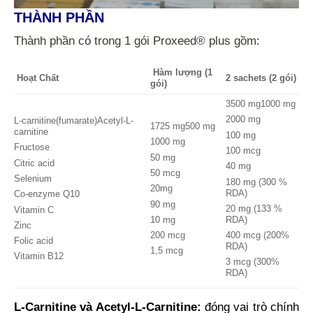
THÀNH PHẦN
Thành phần có trong 1 gói Proxeed® plus gồm:
Hàm lượng (1
Hoạt Chất
2 sachets (2 gói)
gói)
3500 mg1000 mg
2000 mg
L-carnitine(fumarate)Acetyl-L-
1725 mg500 mg
carnitine
100 mg
1000 mg
Fructose
100 mcg
50 mg
Citric acid
40 mg
50 mcg
Selenium
180 mg (300 %
20mg
RDA)
Co-enzyme Q10
90 mg
20 mg (133 %
Vitamin C
10 mg
RDA)
Zinc
200 mcg
400 mcg (200%
Folic acid
RDA)
1,5 mcg
Vitamin B12
3 mcg (300%
RDA)
L-Carnitine và Acetyl-L-Carnitine:
đóng vai trò chính