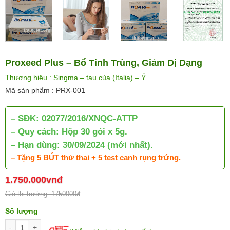
Proxeed Plus – Bổ Tinh Trùng, Giảm Dị Dạng
Thương hiệu : Singma – tau của (Italia) – Ý
Mã sản phẩm : PRX-001
– SĐK: 02077/2016/XNQC-ATTP
– Quy cách: Hộp 30 gói x 5g.
– Hạn dùng: 30/09/2024 (mới nhất).
– Tặng 5 BÚT thử thai + 5 test canh rụng trứng.
1.750.000vnđ
Giá thị trường: 1750000đ
Số lượng