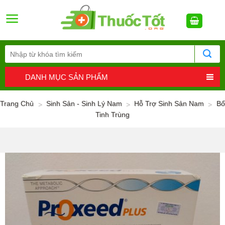
Skip
to
content
DANH MỤC SẢN PHẨM
Trang Chủ
Sinh Sản - Sinh Lý Nam
Hỗ Trợ Sinh Sản Nam
Bổ
>
>
>
Tinh Trùng