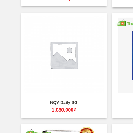
+
+
NQV-Daily SG
1.080.000
₫