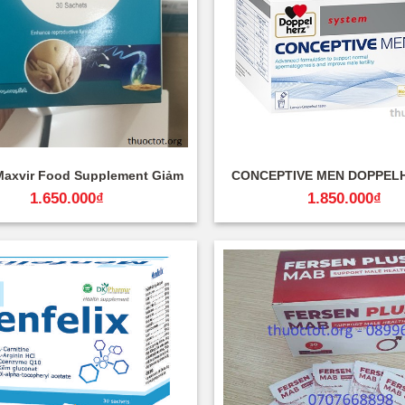
+
axvir Food Supplement Giảm
CONCEPTIVE MEN DOPPEL
 Bổ Tinh Trùng, Giá Bao Nhiêu
TINH TRÙNG, GIẢM DỊ 
1.650.000
₫
1.850.000
₫
?