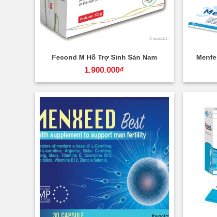
+
+
Fecond M Hỗ Trợ Sinh Sản Nam
Menfel
1.900.000
₫