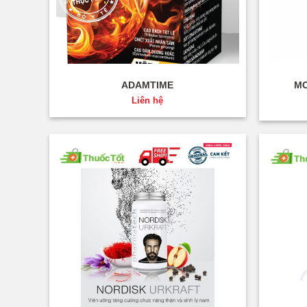
+
+
ADAMTIME
MO
Liên hệ