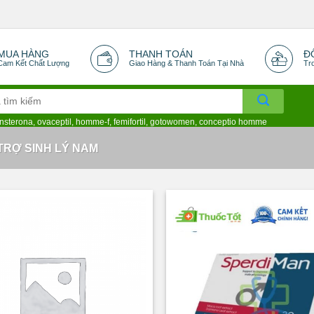
MUA HÀNG
THANH TOÁN
Đ
Cam Kết Chất Lượng
Giao Hàng & Thanh Toán Tại Nhà
Tr
nsterona
,
ovaceptil
,
homme-f
,
femifortil
,
gotowomen,
conceptio homme
TRỢ SINH LÝ NAM