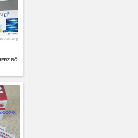
HERZ BỔ
DẠNG