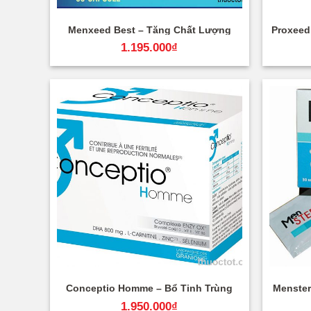
+
+
Menxeed Best – Tăng Chất Lượng
Proxeed 
Tinh Trùng
1.195.000
₫
+
+
Conceptio Homme – Bổ Tinh Trùng
Menster
1.950.000
₫