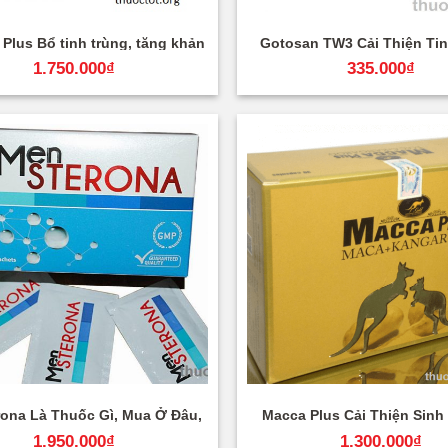
+
Plus Bổ tinh trùng, tăng khản
Gotosan TW3 Cải Thiện Ti
năng thụ thai
Nam Giới
1.750.000
₫
335.000
₫
+
ona Là Thuốc Gì, Mua Ở Đâu,
Macca Plus Cải Thiện Sinh
Review, Giá
Giới
1.950.000
₫
1.300.000
₫