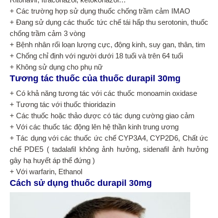
Ritonavir, Itraconazol, ketokonazol…
+ Các trường hợp sử dụng thuốc chống trầm cảm IMAO
+ Đang sử dụng các thuốc tức chế tái hấp thu serotonin, thuốc
chống trầm cảm 3 vòng
+ Bệnh nhân rối loạn lượng cực, động kinh, suy gan, thân, tim
+ Chống chỉ định với người dưới 18 tuổi và trên 64 tuổi
+ Không sử dụng cho phụ nữ
Tương tác thuốc của thuốc durapil 30mg
+ Có khả năng tương tác với các thuốc monoamin oxidase
+ Tương tác với thuốc thioridazin
+ Các thuốc hoặc thảo dược có tác dụng cường giao cảm
+ Với các thuốc tác động lên hệ thần kinh trung ương
+ Tác dụng với các thuốc ức chế CYP3A4, CYP2D6, Chất ức
chế PDE5 ( tadalafil không ảnh hưởng, sidenafil ảnh hưởng
gây hạ huyết áp thể đứng )
+ Với warfarin, Ethanol
Cách sử dụng thuốc durapil 30mg