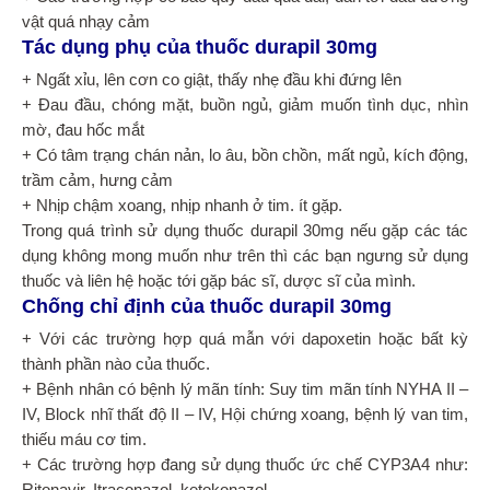
vật quá nhạy cảm
Tác dụng phụ của thuốc durapil 30mg
+ Ngất xỉu, lên cơn co giật, thấy nhẹ đầu khi đứng lên
+ Đau đầu, chóng mặt, buồn ngủ, giảm muốn tình dục, nhìn
mờ, đau hốc mắt
+ Có tâm trạng chán nản, lo âu, bồn chồn, mất ngủ, kích động,
trầm cảm, hưng cảm
+ Nhịp chậm xoang, nhịp nhanh ở tim. ít gặp.
Trong quá trình sử dụng thuốc durapil 30mg nếu gặp các tác
dụng không mong muốn như trên thì các bạn ngưng sử dụng
thuốc và liên hệ hoặc tới gặp bác sĩ, dược sĩ của mình.
Chống chỉ định của thuốc durapil 30mg
+ Với các trường hợp quá mẫn với dapoxetin hoặc bất kỳ
thành phần nào của thuốc.
+ Bệnh nhân có bệnh lý mãn tính: Suy tim mãn tính NYHA II –
IV, Block nhĩ thất độ II – IV, Hội chứng xoang, bệnh lý van tim,
thiếu máu cơ tim.
+ Các trường hợp đang sử dụng thuốc ức chế CYP3A4 như: