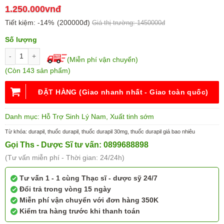
1.250.000vnđ
Tiết kiệm:
-14%
(200000đ)
Giá thị trường: 1450000đ
Số lượng
(Miễn phí vận chuyển)
(Còn 143 sản phẩm)
ĐẶT HÀNG (Giao nhanh nhất - Giao toàn quốc)
Danh mục:
Hỗ Trợ Sinh Lý Nam
,
Xuất tinh sớm
Từ khóa:
durapil
,
thuốc durapil
,
thuốc durapil 30mg
,
thuốc durapil giá bao nhiêu
Gọi Ths - Dược Sĩ tư vấn: 0899688898
(Tư vấn miễn phí - Thời gian: 24/24h)
Tư vấn 1 - 1 cùng Thạc sĩ - dược sỹ 24/7
Đổi trả trong vòng 15 ngày
Miễn phí vận chuyển với đơn hàng 350K
Kiểm tra hàng trước khi thanh toán