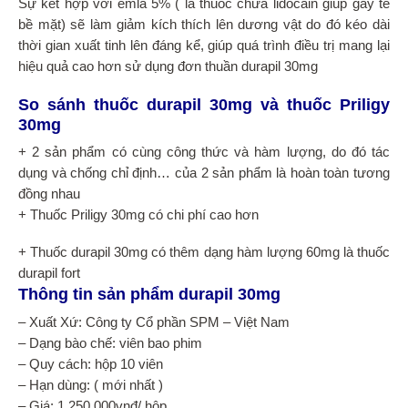
Sự kết hợp với emla 5% ( là thuốc chứa lidocain giúp gây tê
bề mặt) sẽ làm giảm kích thích lên dương vật do đó kéo dài
thời gian xuất tinh lên đáng kể, giúp quá trình điều trị mang lại
hiệu quả cao hơn sử dụng đơn thuần durapil 30mg
So sánh thuốc durapil 30mg và thuốc Priligy
30mg
+ 2 sản phẩm có cùng công thức và hàm lượng, do đó tác
dụng và chống chỉ định… của 2 sản phẩm là hoàn toàn tương
đồng nhau
+ Thuốc Priligy 30mg có chi phí cao hơn
+ Thuốc durapil 30mg có thêm dạng hàm lượng 60mg là thuốc
durapil fort
Thông tin sản phẩm durapil 30mg
– Xuất Xứ: Công ty Cổ phần SPM – Việt Nam
– Dạng bào chế: viên bao phim
– Quy cách: hộp 10 viên
– Hạn dùng: ( mới nhất )
– Giá: 1.250.000vnđ/ hộp