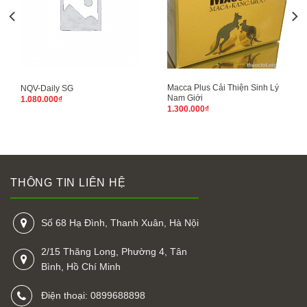
Macca Plus Cải Thiện Sinh Lý
NQV-Daily SG
Nam Giới
1.080.000
₫
1.300.000
₫
THÔNG TIN LIÊN HỆ
Số 68 Hạ Đình, Thanh Xuân, Hà Nội
2/15 Thăng Long, Phường 4, Tân
Bình, Hồ Chí Minh
Điện thoại: 0899688898